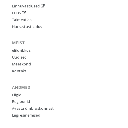
Linnuvaatlused
ELUS
Taimeatlas
Harrastusteadus
MEIST
eElurikkus
Uudised
Meeskond
Kontakt
ANDMED
Liigid
Regioonid
Avasta ümbruskonnast
Liigi esinemised