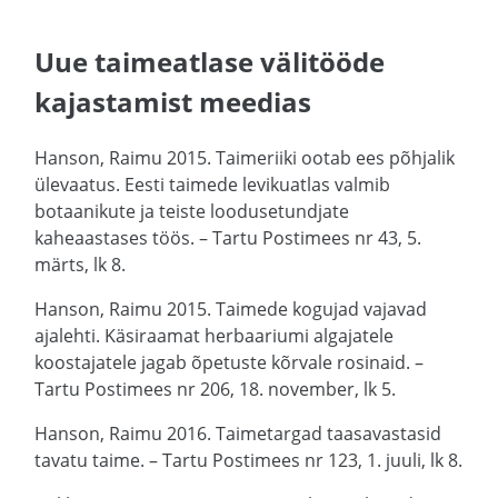
Uue taimeatlase välitööde
kajastamist meedias
Hanson, Raimu 2015. Taimeriiki ootab ees põhjalik
ülevaatus. Eesti taimede levikuatlas valmib
botaanikute ja teiste loodusetundjate
kaheaastases töös. – Tartu Postimees nr 43, 5.
märts, lk 8.
Hanson, Raimu 2015. Taimede kogujad vajavad
ajalehti. Käsiraamat herbaariumi algajatele
koostajatele jagab õpetuste kõrvale rosinaid. –
Tartu Postimees nr 206, 18. november, lk 5.
Hanson, Raimu 2016. Taimetargad taasavastasid
tavatu taime. – Tartu Postimees nr 123, 1. juuli, lk 8.