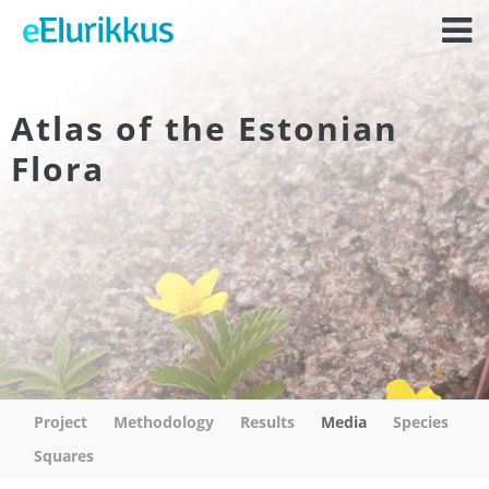
Atlas of the Estonian
Flora
Project
Methodology
Results
Media
Species
Squares