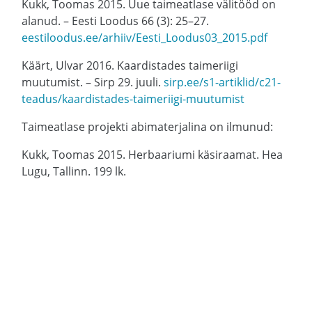
Kukk, Toomas 2015. Uue taimeatlase välitööd on
alanud. – Eesti Loodus 66 (3): 25–27.
eestiloodus.ee/arhiiv/Eesti_Loodus03_2015.pdf
Käärt, Ulvar 2016. Kaardistades taimeriigi
muutumist. – Sirp 29. juuli.
sirp.ee/s1-artiklid/c21-
teadus/kaardistades-taimeriigi-muutumist
Taimeatlase projekti abimaterjalina on ilmunud:
Kukk, Toomas 2015. Herbaariumi käsiraamat. Hea
Lugu, Tallinn. 199 lk.