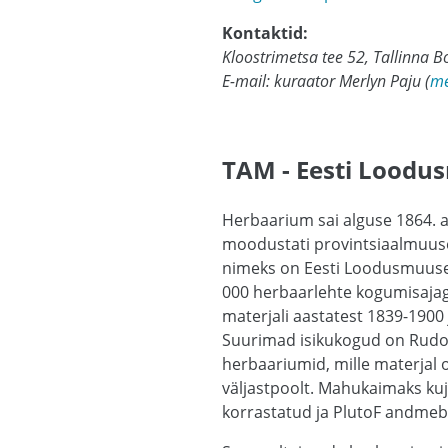
Kontaktid:
Kloostrimetsa tee 52, Tallinna B
E-mail: kuraator Merlyn Paju (
me
TAM - Eesti Loodu
Herbaarium sai alguse 1864. a
moodustati provintsiaalmuuse
nimeks on Eesti Loodusmuus
000 herbaarlehte kogumisajaga
materjali aastatest 1839-1900
Suurimad isikukogud on Rudolph
herbaariumid, mille materjal o
väljastpoolt. Mahukaimaks ku
korrastatud ja PlutoF andmeb