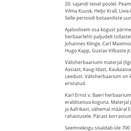
20. sajandi teisel poolel. Pea
Vilma Kuusk, Heljo Krall, Livi
Selle perioodi botaaniliste uu
Ajaloolisem osa kogust pärineb
herbaarlehti paljudelt tollast
Johannes Klinge, Carl Maximow
Hugo Kapp, Gustav Vilbaste jt
Välisherbaariumi materjal (lig
Aasiast, Kaug-Idast, Kaukaasi
Leedust. Välisherbaarium on ko
eristatud.
Karl Ernst v. Baeri herbaarium
eraldiseisva koguna. Materjal
ja Aafrikast, vähemal määral E
rahastusele. Pärast korrastus
Seemnekogu sisaldab üle 700 t