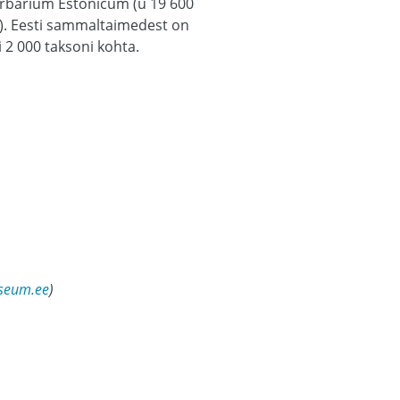
rbarium Estonicum (u 19 600
i). Eesti sammaltaimedest on
 2 000 taksoni kohta.
seum.ee
)