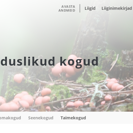
AVASTA
Liigid
Liiginimekirjad
ANDMEID
duslikud kogud
omakogud
Seenekogud
Taimekogud