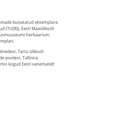
ühmade kuivatatud eksemplare.
 (TU(B)), Eesti Maaülikooli
oodusmuuseumi herbaarium
emplari.
imedest, Tartu ülikooli
e poolest. Tallinna
umis kogud Eesti vanematelt