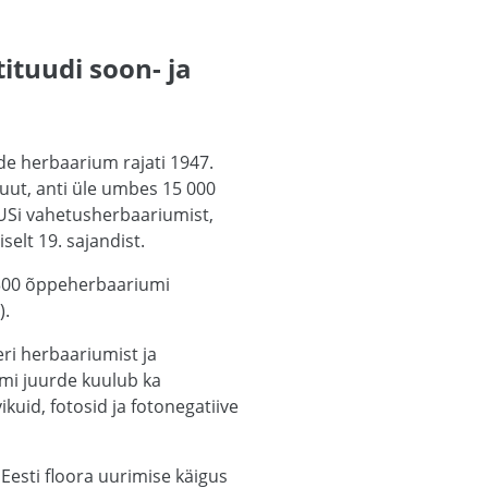
ituudi soon- ja
de herbaarium rajati 1947.
tuut, anti üle umbes 15 000
LUSi vahetusherbaariumist,
elt 19. sajandist.
1300 õppeherbaariumi
).
ri herbaariumist ja
umi juurde kuulub ka
uid, fotosid ja fotonegatiive
Eesti floora uurimise käigus