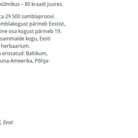
külmikus – 80 kraadi juures.
 ca 29 500 samblaproovi.
amblakogust pärineb Eestist,
ine osa kogust pärineb 19.
basammalde kogu, Eesti
i herbaarium.
eristatud: Baltikum,
Lõuna-Ameerika, Põhja-
 Eesti