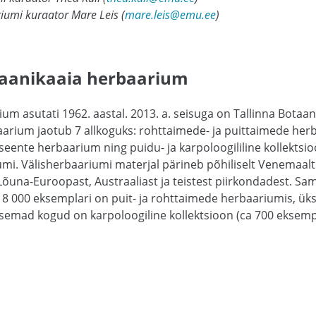
umi kuraator Mare Leis (
mare.leis@emu.ee
)
otaanikaaia herbaarium
um asutati 1962. aastal. 2013. a. seisuga on Tallinna Botaa
arium jaotub 7 allkoguks: rohttaimede- ja puittaimede herb
ente herbaarium ning puidu- ja karpoloogililine kollektsi
i. Välisherbaariumi materjal pärineb põhiliselt Venemaalt (
a Lõuna-Euroopast, Austraaliast ja teistest piirkondadest. 
18 000 eksemplari on puit- ja rohttaimede herbaariumis, ük
semad kogud on karpoloogiline kollektsioon (ca 700 eksempl