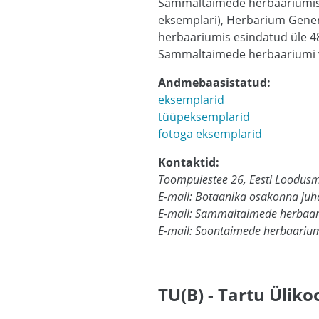
Sammaltaimede herbaariumis 
eksemplari), Herbarium Genera
herbaariumis esindatud üle 48
Sammaltaimede herbaariumi va
Andmebaasistatud:
eksemplarid
tüüpeksemplarid
fotoga eksemplarid
Kontaktid:
Toompuiestee 26, Eesti Loodusm
E-mail: Botaanika osakonna juha
E-mail: Sammaltaimede herbaari
E-mail: Soontaimede herbaarium
TU(B) - Tartu Ülik