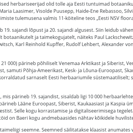
mised herbariseerijad olid tolle aja Eesti tuntuimad botaanik
a-Maria Laasimer, Visolde Puusepp, Haide-Ene Rebassoo, Silvi
rimiste tulemusena valmis 11-köiteline teos „Eesti NSV floora
 19. sajandi lõpust ja 20. sajandi algusest. Siin leidub väh
elt botaanikutelt ja taimekogujatelt, näiteks Paul Lackschewi
itsch, Karl Reinhold Kupffer, Rudolf Lehbert, Alexander von 
.
i 21 000) pärineb põhiliselt Venemaa Arktikast ja Siberist,
ast, samuti Põhja-Ameerikast, Kesk- ja Lõuna-Euroopast, Ska
rraldatud sarnaselt Eesti herbaariumile süstemaatiliselt; sii
, mis pärineb 19. sajandist, sisaldab ligi 10 000 herbaarlehte
 pärineb Lääne Euroopast, Siberist, Kaukaasiast ja Kaspia ü
estist. Selle kogu korrastamise ja digitaliseerimisega tegele
töid on Baeri kogu andmebaasides nähtav kõikidele huviliste
aimeliigi seemne. Seemned säilitatakse klaasist anumates v