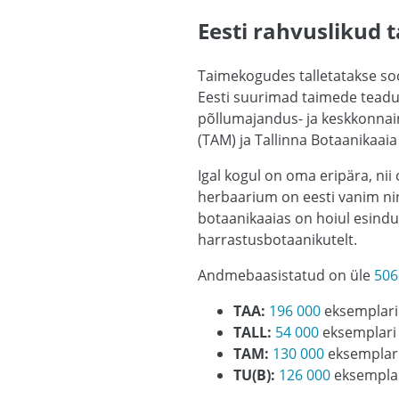
Eesti rahvuslikud
Taimekogudes talletatakse so
Eesti suurimad taimede teadu
põllumajandus- ja keskkonna
(TAM) ja Tallinna Botaanikaaia
Igal kogul on oma eripära, nii
herbaarium on eesti vanim nin
botaanikaaias on hoiul esind
harrastusbotaanikutelt.
Andmebaasistatud on üle
506
TAA:
196 000
eksemplari
TALL:
54 000
eksemplari
TAM:
130 000
eksemplar
TU(B):
126 000
eksempla