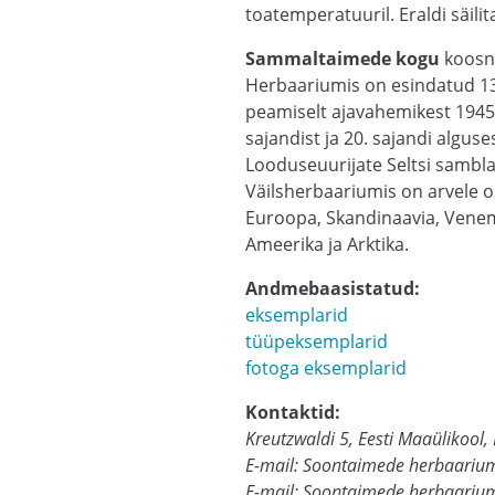
toatemperatuuril. Eraldi säili
Sammaltaimede kogu
koosne
Herbaariumis on esindatud 137
peamiselt ajavahemikest 1945–
sajandist ja 20. sajandi algu
Looduseuurijate Seltsi sambl
Väilsherbaariumis on arvele o
Euroopa, Skandinaavia, Venema
Ameerika ja Arktika.
Andmebaasistatud:
eksemplarid
tüüpeksemplarid
fotoga eksemplarid
Kontaktid:
Kreutzwaldi 5, Eesti Maaülikool
E-mail: Soontaimede herbaariu
E-mail: Soontaimede herbaariumi