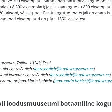
on 28 700 eksemplari. Samblaherbaariumi alakogud on He
le (u 8 300 eksemplari) ja eksikaatkogud (u 800 eksemplar
0 taksoni, väljastpoolt Eestit kogutud materjali on enam kui
nimad eksemplarid on pärit 1850. aastatest.
uuseum, Tallinn 10149, Eesti
taja Loore Ehrlich (
loore.ehrlich@loodusmuuseum.ee
)
umi kuraator Loore Ehrlich (
loore.ehrlich@loodusmuuseum.ee
)
 kuraator Jana-Maria Habicht (
jana-maria.habicht@loodusmuu
ooli loodusmuuseumi botaaniline kogu