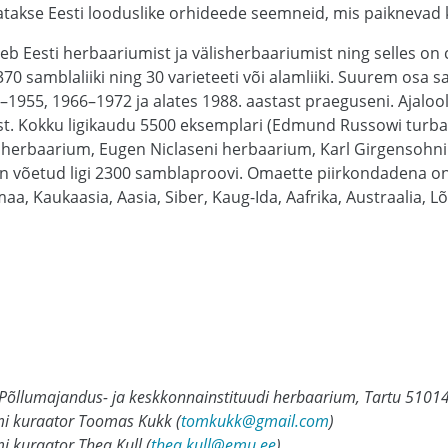
tatakse Eesti looduslike orhideede seemneid, mis paiknevad 
b Eesti herbaariumist ja välisherbaariumist ning selles on
0 samblaliiki ning 30 varieteeti või alamliiki. Suurem osa s
1955, 1966–1972 ja alates 1988. aastast praeguseni. Ajalool
sest. Kokku ligikaudu 5500 eksemplari (Edmund Russowi tur
aherbaarium, Eugen Niclaseni herbaarium, Karl Girgensohn
n võetud ligi 2300 samblaproovi. Omaette piirkondadena on 
a, Kaukaasia, Aasia, Siber, Kaug-Ida, Aafrika, Austraalia, 
, Põllumajandus- ja keskkonnainstituudi herbaarium, Tartu 51014,
mi kuraator Toomas Kukk (
tomkukk@gmail.com
)
 kuraator Thea Kull (
thea.kull@emu.ee
)