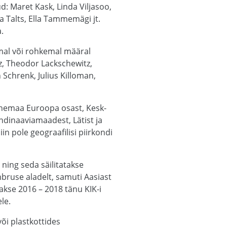
ud: Maret Kask, Linda Viljasoo,
a Talts, Ella Tammemägi jt.
.
emal või rohkemal määral
tz, Theodor Lackschewitz,
Schrenk, Julius Killoman,
 Venemaa Euroopa osast, Kesk-
ndinaaviamaadest, Lätist ja
n pole geograafilisi piirkondi
 ning seda säilitatakse
mbruse aladelt, samuti Aasiast
takse 2016 – 2018 tänu KIK-i
le.
õi plastkottides