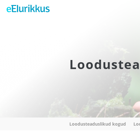
Loodustea
Loodusteaduslikud kogud
Lo