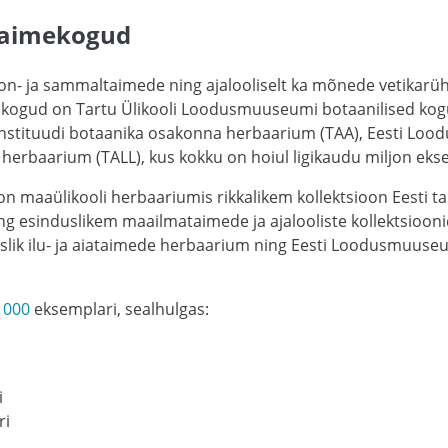
 taimekogud
on- ja sammaltaimede ning ajalooliselt ka mõnede vetikar
kogud on Tartu Ülikooli Loodusmuuseumi botaanilised kogud
instituudi botaanika osakonna herbaarium (TAA), Eesti L
 herbaarium (TALL), kus kokku on hoiul ligikaudu miljon eks
 on maaülikooli herbaariumis rikkalikem kollektsioon Eesti ta
g esinduslikem maailmataimede ja ajalooliste kollektsioonid
uslik ilu- ja aiataimede herbaarium ning Eesti Loodusmuuse
 000
eksemplari, sealhulgas:
i
ri