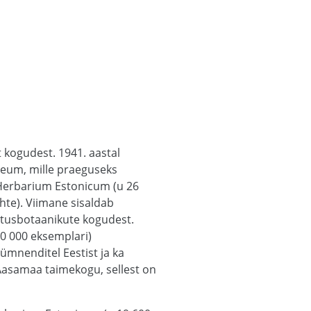
 kogudest. 1941. aastal
seum, mille praeguseks
erbarium Estonicum (u 26
hte). Viimane sisaldab
astusbotaanikute kogudest.
10 000 eksemplari)
kümnenditel Eestist ja ka
Aasamaa taimekogu, sellest on