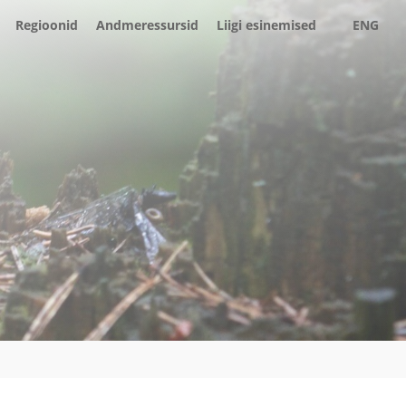
Regioonid
Andmeressursid
Liigi esinemised
ENG