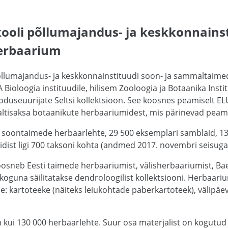
kooli põllumajandus- ja keskkonnainst
erbaarium
õllumajandus- ja keskkonnainstituudi soon- ja sammaltaime
 Bioloogia instituudile, hilisem Zooloogia ja Botaanika Insti
duseuurijate Seltsi kollektsioon. See koosnes peamiselt E
altisaksa botaanikute herbaariumidest, mis pärinevad peamis
00 soontaimede herbaarlehte, 29 500 eksemplari samblaid, 
ist ligi 700 taksoni kohta (andmed 2017. novembri seisuga
osneb Eesti taimede herbaariumist, välisherbaariumist, Bae
koguna säilitatakse dendroloogilist kollektsiooni. Herbaari
 kartoteeke (näiteks leiukohtade paberkartoteek), välipäevik
kui 130 000 herbaarlehte. Suur osa materjalist on kogutud 