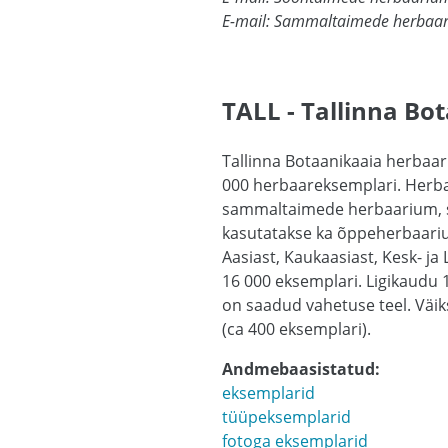
E-mail: Sammaltaimede herbaari
TALL - Tallinna B
Tallinna Botaanikaaia herbaari
000 herbaareksemplari. Herba
sammaltaimede herbaarium, se
kasutatakse ka õppeherbaarium
Aasiast, Kaukaasiast, Kesk- j
16 000 eksemplari. Ligikaudu 
on saadud vahetuse teel. Väik
(ca 400 eksemplari).
Andmebaasistatud:
eksemplarid
tüüpeksemplarid
fotoga eksemplarid