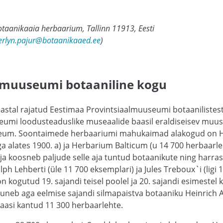
otaanikaaia herbaarium, Tallinn 11913, Eesti
rlyn.pajur@botaanikaaed.ee
)
smuuseumi botaaniline kogu
astal rajatud Eestimaa Provintsiaalmuuseumi botaanilistest
umi loodusteaduslike museaalide baasil eraldiseisev muu
eum. Soontaimede herbaariumi mahukaimad alakogud on H
 alates 1900. a) ja Herbarium Balticum (u 14 700 herbaarle
 ja koosneb paljude selle aja tuntud botaanikute ning harr
 Lehberti (üle 11 700 eksemplari) ja Jules Treboux`i (ligi 
n kogutud 19. sajandi teisel poolel ja 20. sajandi esimestel 
juneb aga eelmise sajandi silmapaistva botaaniku Heinrich 
aasi kantud 11 300 herbaarlehte.