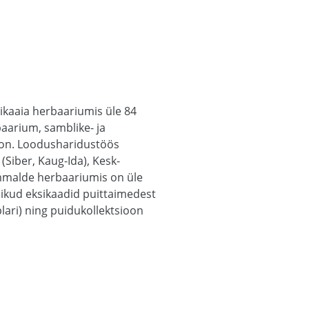
nikaaia herbaariumis üle 84
aarium, samblike- ja
oon. Loodusharidustöös
Siber, Kaug-Ida), Kesk-
Sammalde herbaariumis on üle
sikud eksikaadid puittaimedest
ari) ning puidukollektsioon