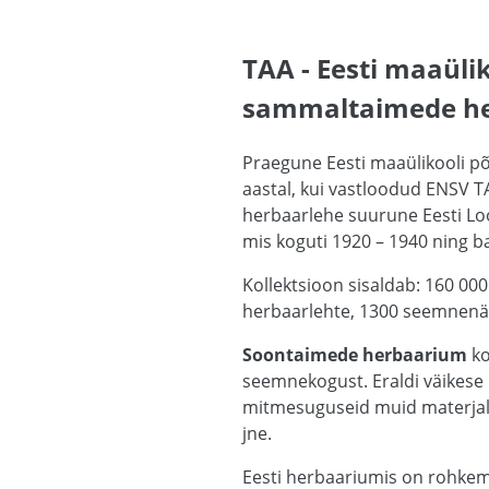
TAA - Eesti maaüli
sammaltaimede h
Praegune Eesti maaülikooli p
aastal, kui vastloodud ENSV TA
herbaarlehe suurune Eesti Loo
mis koguti 1920 – 1940 ning b
Kollektsioon sisaldab: 160 0
herbaarlehte, 1300 seemnenäid
Soontaimede herbaarium
ko
seemnekogust. Eraldi väikese 
mitmesuguseid muid materjale:
jne.
Eesti herbaariumis on rohkem 