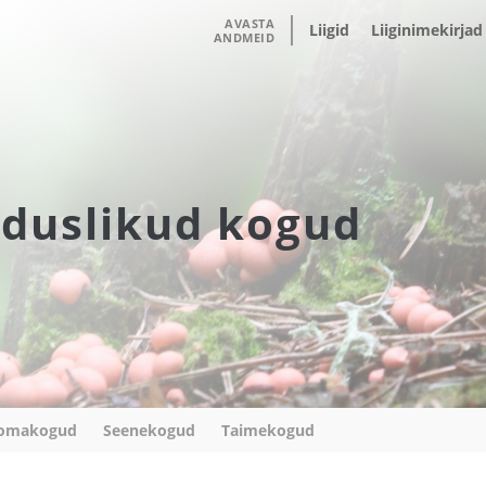
AVASTA
Liigid
Liiginimekirjad
ANDMEID
duslikud kogud
omakogud
Seenekogud
Taimekogud