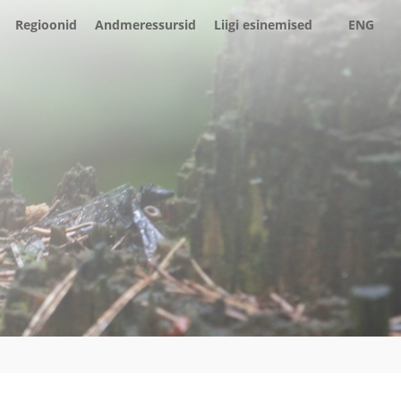
Regioonid
Andmeressursid
Liigi esinemised
ENG