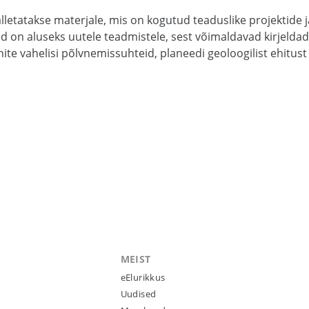
letatakse materjale, mis on kogutud teaduslike projektide 
id on aluseks uutele teadmistele, sest võimaldavad kirjeld
nite vahelisi põlvnemissuhteid, planeedi geoloogilist ehitust 
MEIST
eElurikkus
Uudised