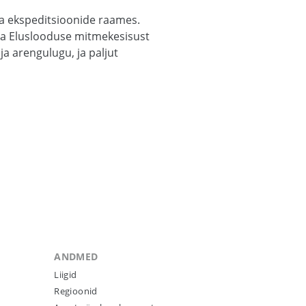
ja ekspeditsioonide raames.
ada Eluslooduse mitmekesisust
ja arengulugu, ja paljut
ANDMED
Liigid
Regioonid