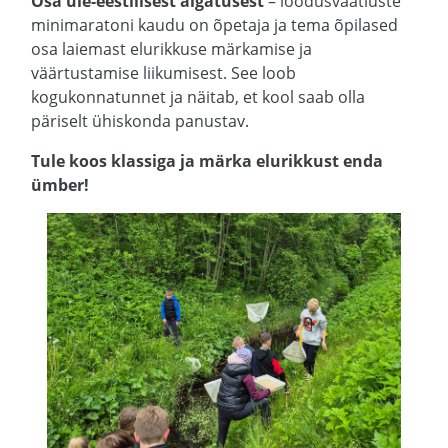
Osa üle-eestilisest algatusest
– loodusvaatluste
minimaratoni kaudu on õpetaja ja tema õpilased
osa laiemast elurikkuse märkamise ja
väärtustamise liikumisest. See loob
kogukonnatunnet ja näitab, et kool saab olla
päriselt ühiskonda panustav.
Tule koos klassiga ja märka elurikkust enda
ümber!