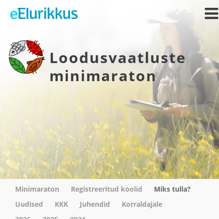
Loodusvaatluste
minimaraton
Minimaraton
Registreeritud koolid
Miks tulla?
Uudised
KKK
Juhendid
Korraldajale