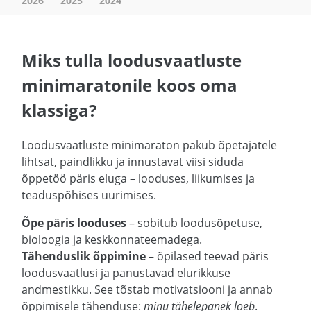
2026
2025
2024
Miks tulla loodusvaatluste
minimaratonile koos oma
klassiga?
Loodusvaatluste minimaraton pakub õpetajatele
lihtsat, paindlikku ja innustavat viisi siduda
õppetöö päris eluga – looduses, liikumises ja
teaduspõhises uurimises.
Õpe päris looduses
– sobitub loodusõpetuse,
bioloogia ja keskkonnateemadega.
Tähenduslik õppimine
– õpilased teevad päris
loodusvaatlusi ja panustavad elurikkuse
andmestikku. See tõstab motivatsiooni ja annab
õppimisele tähenduse:
minu tähelepanek loeb
.