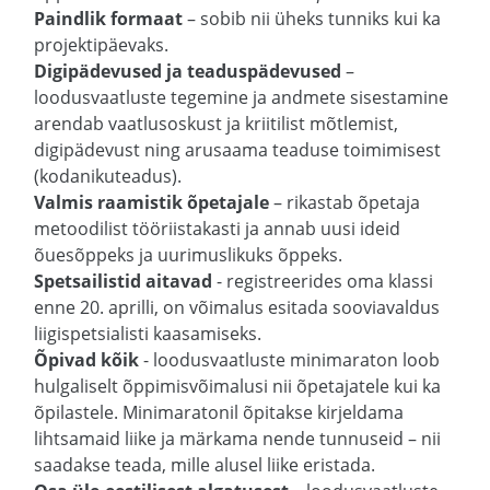
Paindlik formaat
– sobib nii üheks tunniks kui ka
projektipäevaks.
Digipädevused ja teaduspädevused
–
loodusvaatluste tegemine ja andmete sisestamine
arendab vaatlusoskust ja kriitilist mõtlemist,
digipädevust ning arusaama teaduse toimimisest
(kodanikuteadus).
Valmis raamistik õpetajale
– rikastab õpetaja
metoodilist tööriistakasti ja annab uusi ideid
õuesõppeks ja uurimuslikuks õppeks.
Spetsailistid aitavad
- registreerides oma klassi
enne 20. aprilli, on võimalus esitada sooviavaldus
liigispetsialisti kaasamiseks.
Õpivad kõik
- loodusvaatluste minimaraton loob
hulgaliselt õppimisvõimalusi nii õpetajatele kui ka
õpilastele. Minimaratonil õpitakse kirjeldama
lihtsamaid liike ja märkama nende tunnuseid – nii
saadakse teada, mille alusel liike eristada.