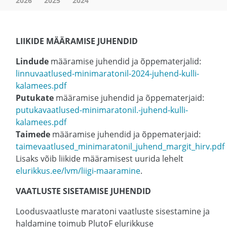
2026
2025
2024
LIIKIDE MÄÄRAMISE JUHENDID
Lindude
määramise juhendid ja õppematerjalid:
linnuvaatlused-minimaratonil-2024-juhend-kulli-
kalamees.pdf
Putukate
määramise juhendid ja õppematerjaid:
putukavaatlused-minimaratonil.-juhend-kulli-
kalamees.pdf
Taimede
määramise juhendid ja õppematerjaid:
taimevaatlused_minimaratonil_juhend_margit_hirv.pdf
Lisaks võib liikide määramisest uurida lehelt
elurikkus.ee/lvm/liigi-maaramine
.
VAATLUSTE SISETAMISE JUHENDID
Loodusvaatluste maratoni vaatluste sisestamine ja
haldamine toimub PlutoF elurikkuse