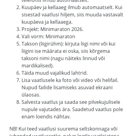
telefonis ilmub automaatselt.
Kuupäev ja kellaaeg ilmub automaatselt. Kui
sisestad vaatlusi hiljem, siis muuda vastavalt
kuupäeva ja kellaaega.
Projekt: Minimaraton 2026.
Vali vorm: Minimaraton
Takson (liigirühm): kirjuta liigi nimi või kui
liigini ise määrata ei oska, siis kõrgema
taksoni nimi (nagu näiteks linnud või
mardikalised).
Täida muud vajalikud lahtrid.
Lisa vaatlusele ka foto või video või helifail.
Nupud failide lisamiseks asuvad ekraani
ülaosas.
Salvesta vaatlus ja saada see pilvekujulisele
nupule vajutades ära. Saadetud vaatlus pole
enam loendis nähtav.
NB! Kui teed vaatlusi suurema seltskonnaga või