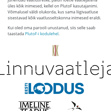
juhendad vaatlusretke, palun loetle vaatlejatena
üles kõik inimesed, kellel on PlutoF kasutajanimi.
Võimalusel väldi olukorda, kus sama liigivaatluse
sisestavad kõik vaatlusseltskonna inimesed eraldi.
Kui oled oma parooli unustanud, siis selle saab
taastada
PlutoF-i kodulehel
.