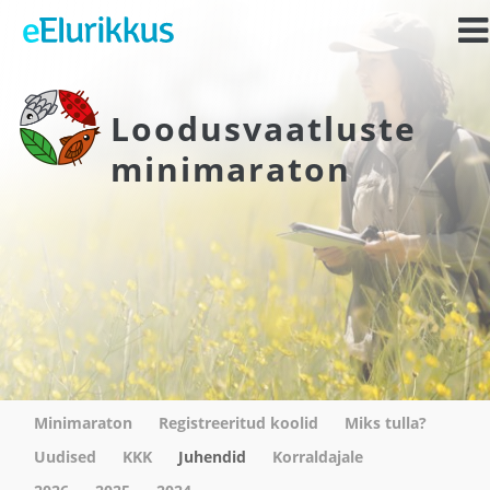
Loodusvaatluste
minimaraton
Minimaraton
Registreeritud koolid
Miks tulla?
Uudised
KKK
Juhendid
Korraldajale