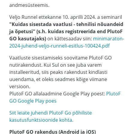
andmesüsteemis.
Veljo Runnel ettekanne 10. aprilli 2024. a seminaril
"Kuidas sisestada vaatlusi - tehnilisi nõuandeid
ja õpetusi" (s.h. kuidas registreerida end PlutoF
GO kasutajaks)
on kättesaadav siin:
minimaraton-
2024-juhend-veljo-runneli-esitlus-100424.pdf
Vaatluste sisestamiseks soovitame PlutoF GO
nutirakendust. Kui Sul on see juba varem
installeeritud, siis peaks rakendust kindlasti
uuendama, et oleks seadmes kõige viimane
versioon.
PlutoF GO allalaadmine Google Play poest:
PlutoF
GO Google Play poes
Siit leiate juhendi PlutoF Go põhiliste
kasutusfunktsioonide kohta.
PlutoF GO rakendus (Android ja iOS)