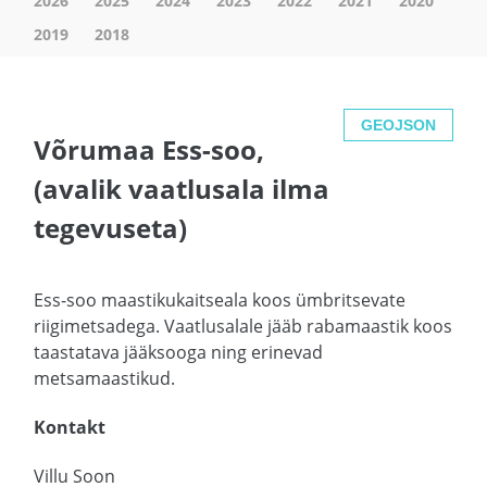
2026
2025
2024
2023
2022
2021
2020
2019
2018
GEOJSON
Võrumaa Ess-soo,
(avalik vaatlusala ilma
tegevuseta)
Ess-soo maastikukaitseala koos ümbritsevate
riigimetsadega. Vaatlusalale jääb rabamaastik koos
taastatava jääksooga ning erinevad
metsamaastikud.
Kontakt
Villu Soon