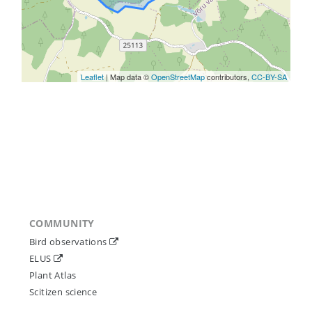
Leaflet
| Map data ©
OpenStreetMap
contributors,
CC-BY-SA
COMMUNITY
Bird observations
ELUS
Plant Atlas
Scitizen science