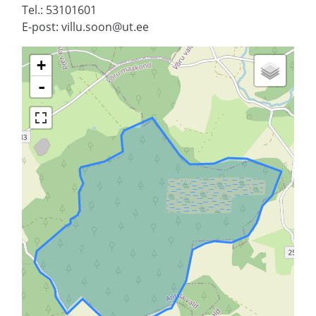
Tel.: 53101601
E-post: villu.soon@ut.ee
+
-