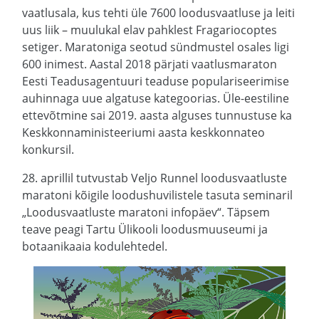
vaatlusala, kus tehti üle 7600 loodusvaatluse ja leiti
uus liik – muulukal elav pahklest Fragariocoptes
setiger. Maratoniga seotud sündmustel osales ligi
600 inimest. Aastal 2018 pärjati vaatlusmaraton
Eesti Teadusagentuuri teaduse populariseerimise
auhinnaga uue algatuse kategoorias. Üle-eestiline
ettevõtmine sai 2019. aasta alguses tunnustuse ka
Keskkonnaministeeriumi aasta keskkonnateo
konkursil.
28. aprillil tutvustab Veljo Runnel loodusvaatluste
maratoni kõigile loodushuvilistele tasuta seminaril
„Loodusvaatluste maratoni infopäev“. Täpsem
teave peagi Tartu Ülikooli loodusmuuseumi ja
botaanikaaia kodulehtedel.