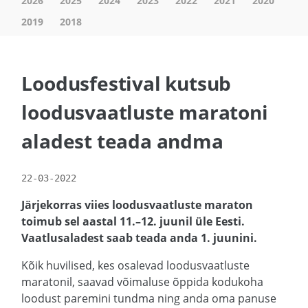
2026
2025
2024
2023
2022
2021
2020
2019
2018
Loodusfestival kutsub
loodusvaatluste maratoni
aladest teada andma
22-03-2022
Järjekorras viies loodusvaatluste maraton
toimub sel aastal 11.–12. juunil üle Eesti.
Vaatlusaladest saab teada anda 1. juunini.
Kõik huvilised, kes osalevad loodusvaatluste
maratonil, saavad võimaluse õppida kodukoha
loodust paremini tundma ning anda oma panuse