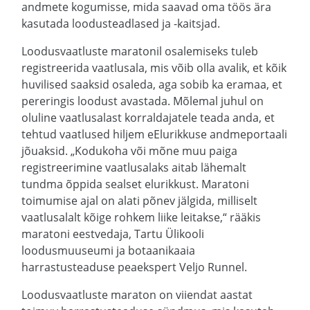
andmete kogumisse, mida saavad oma töös ära
kasutada loodusteadlased ja -kaitsjad.
Loodusvaatluste maratonil osalemiseks tuleb
registreerida vaatlusala, mis võib olla avalik, et kõik
huvilised saaksid osaleda, aga sobib ka eramaa, et
pereringis loodust avastada. Mõlemal juhul on
oluline vaatlusalast korraldajatele teada anda, et
tehtud vaatlused hiljem eElurikkuse andmeportaali
jõuaksid. „Kodukoha või mõne muu paiga
registreerimine vaatlusalaks aitab lähemalt
tundma õppida sealset elurikkust. Maratoni
toimumise ajal on alati põnev jälgida, milliselt
vaatlusalalt kõige rohkem liike leitakse,“ rääkis
maratoni eestvedaja, Tartu Ülikooli
loodusmuuseumi ja botaanikaaia
harrastusteaduse peaekspert Veljo Runnel.
Loodusvaatluste maraton on viiendat aastat