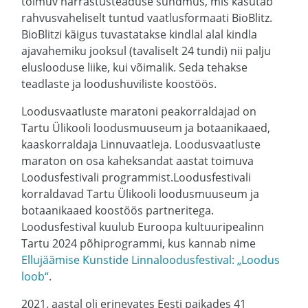
toimuv harrastusteaduse sündmus, mis kasutab
rahvusvaheliselt tuntud vaatlusformaati BioBlitz.
BioBlitzi käigus tuvastatakse kindlal alal kindla
ajavahemiku jooksul (tavaliselt 24 tundi) nii palju
eluslooduse liike, kui võimalik. Seda tehakse
teadlaste ja loodushuviliste koostöös.
Loodusvaatluste maratoni peakorraldajad on
Tartu Ülikooli loodusmuuseum ja botaanikaaed,
kaaskorraldaja Linnuvaatleja. Loodusvaatluste
maraton on osa kaheksandat aastat toimuva
Loodusfestivali programmist.Loodusfestivali
korraldavad Tartu Ülikooli loodusmuuseum ja
botaanikaaed koostöös partneritega.
Loodusfestival kuulub Euroopa kultuuripealinn
Tartu 2024 põhiprogrammi, kus kannab nime
Ellujäämise Kunstide Linnaloodusfestival: „Loodus
loob“
.
2021. aastal oli erinevates Eesti paikades 41