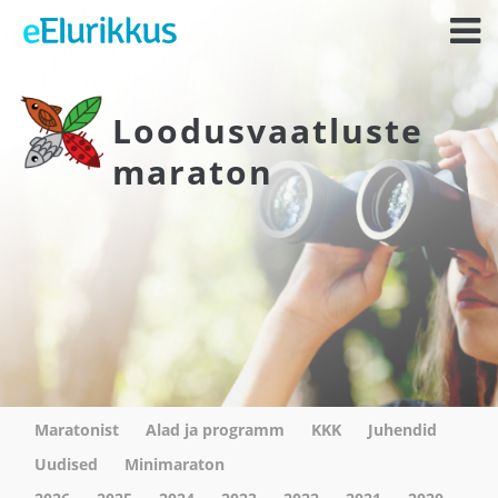
Loodusvaatluste
maraton
Maratonist
Alad ja programm
KKK
Juhendid
Uudised
Minimaraton