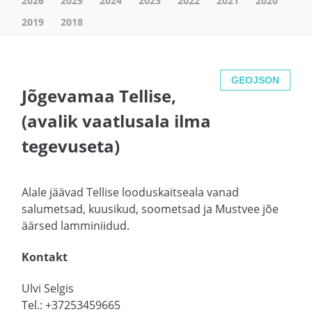
2026
2025
2024
2023
2022
2021
2020
2019
2018
GEOJSON
Jõgevamaa Tellise,
(avalik vaatlusala ilma
tegevuseta)
Alale jäävad Tellise looduskaitseala vanad
salumetsad, kuusikud, soometsad ja Mustvee jõe
äärsed lamminiidud.
Kontakt
Ulvi Selgis
Tel.: +37253459665