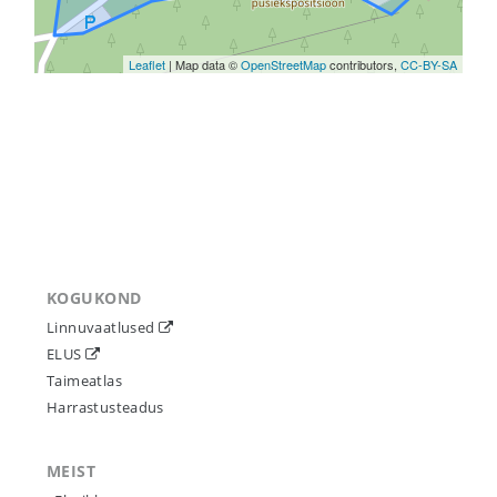
Leaflet
| Map data ©
OpenStreetMap
contributors,
CC-BY-SA
KOGUKOND
Linnuvaatlused
ELUS
Taimeatlas
Harrastusteadus
MEIST