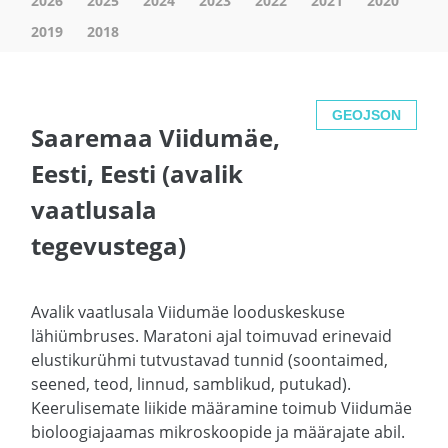
2026
2025
2024
2023
2022
2021
2020
2019
2018
GEOJSON
Saaremaa Viidumäe,
Eesti, Eesti (avalik
vaatlusala
tegevustega)
Avalik vaatlusala Viidumäe looduskeskuse
lähiümbruses. Maratoni ajal toimuvad erinevaid
elustikurühmi tutvustavad tunnid (soontaimed,
seened, teod, linnud, samblikud, putukad).
Keerulisemate liikide määramine toimub Viidumäe
bioloogiajaamas mikroskoopide ja määrajate abil.