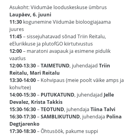
Asukoht: Viidumäe looduskeskuse ümbrus
Laupäev, 6. juuni
11:30
kogunemine Viidumäe bioloogiajaama
juures
11:45
– sissejuhatavad sõnad Triin Reitalu,
eElurikkuse ja plutofGO kiirtutvustus
12:00
– maratoni avapauk ja esimene pidulik
vaatlus
12:00-13:30
–
TAIMETUND
, juhendajad
Triin
Reitalu, Mari Reitalu
13:30-14:00
– Kohvipaus (meie poolt väike amps ja
kohv/tee)
14:00-15:30
–
PUTUKATUND
, juhendajad
Jelle
Devalez, Krista Takkis
15:30-16:30
–
TEOTUND
, juhendaja
Tiina Talvi
16:30-17:30
–
SAMBLIKUTUND
, juhendaja
Polina
Degtjarenko
17:30-18:30
– Õhtusöök, pakume suppi