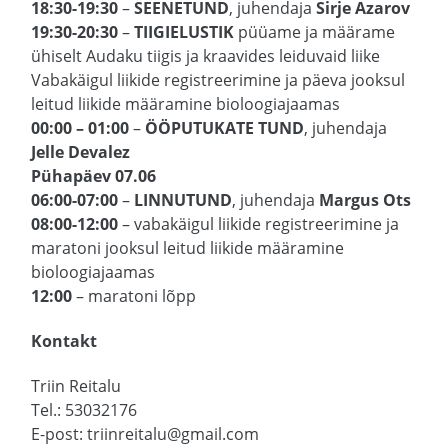
18:30-19:30
–
SEENETUND
, juhendaja
Sirje Azarov
19:30-20:30
–
TIIGIELUSTIK
püüame ja määrame
ühiselt Audaku tiigis ja kraavides leiduvaid liike
Vabakäigul liikide registreerimine ja päeva jooksul
leitud liikide määramine bioloogiajaamas
00:00 – 01:00
–
ÖÖPUTUKATE TUND
, juhendaja
Jelle Devalez
Pühapäev 07.06
06:00-07:00
–
LINNUTUND
, juhendaja
Margus Ots
08:00-12:00
– vabakäigul liikide registreerimine ja
maratoni jooksul leitud liikide määramine
bioloogiajaamas
12:00
– maratoni lõpp
Kontakt
Triin Reitalu
Tel.: 53032176
E-post: triinreitalu@gmail.com