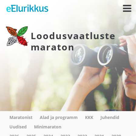
Loodusvaatluste
maraton
Maratonist
Alad ja programm
KKK
Juhendid
Uudised
Minimaraton