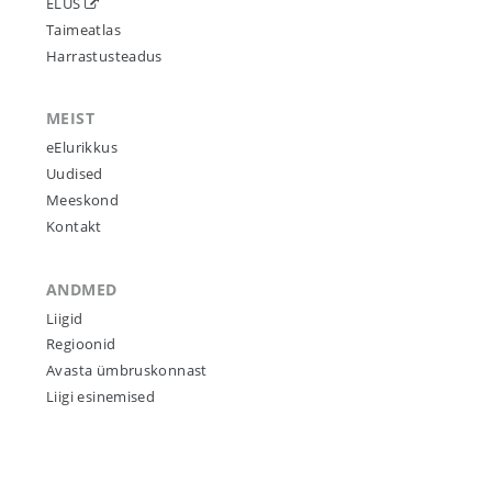
ELUS
Taimeatlas
Harrastusteadus
MEIST
eElurikkus
Uudised
Meeskond
Kontakt
ANDMED
Liigid
Regioonid
Avasta ümbruskonnast
Liigi esinemised