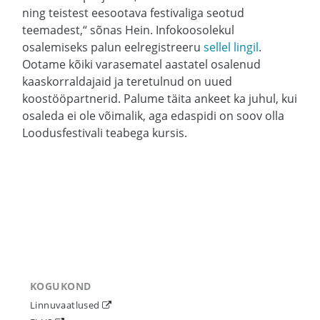
ning teistest eesootava festivaliga seotud
teemadest,“ sõnas Hein. Infokoosolekul
osalemiseks palun eelregistreeru
sellel lingil
.
Ootame kõiki varasematel aastatel osalenud
kaaskorraldajaid ja teretulnud on uued
koostööpartnerid. Palume täita ankeet ka juhul, kui
osaleda ei ole võimalik, aga edaspidi on soov olla
Loodusfestivali teabega kursis.
KOGUKOND
Linnuvaatlused