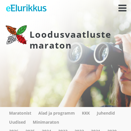
Loodusvaatluste
maraton
Maratonist
Alad ja programm
KKK
Juhendid
Uudised
Minimaraton