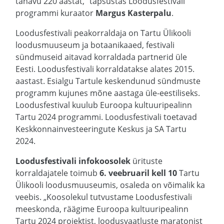
tänavu 220 aastat,“ täpsustas Loodusfestivali
programmi kuraator
Margus Kasterpalu
.
Loodusfestivali peakorraldaja on Tartu Ülikooli
loodusmuuseum ja botaanikaaed, festivali
sündmuseid aitavad korraldada partnerid üle
Eesti. Loodusfestivali korraldatakse alates 2015.
aastast. Esialgu Tartule keskendunud sündmuste
programm kujunes mõne aastaga üle-eestiliseks.
Loodusfestival kuulub Euroopa kultuuripealinn
Tartu 2024 programmi. Loodusfestivali toetavad
Keskkonnainvesteeringute Keskus ja SA Tartu
2024.
Loodusfestivali infokoosolek
ürituste
korraldajatele toimub
6. veebruaril kell 10
Tartu
Ülikooli loodusmuuseumis, osaleda on võimalik ka
veebis. „Koosolekul tutvustame Loodusfestivali
meeskonda, räägime Euroopa kultuuripealinn
Tartu 2024 projektist, loodusvaatluste maratonist