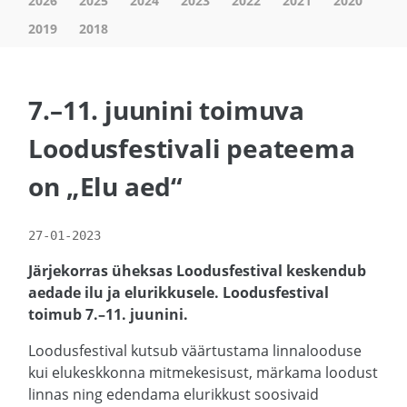
2026
2025
2024
2023
2022
2021
2020
2019
2018
7.–11. juunini toimuva
Loodusfestivali peateema
on „Elu aed“
27-01-2023
Järjekorras üheksas Loodusfestival keskendub
aedade ilu ja elurikkusele. Loodusfestival
toimub 7.–11. juunini.
Loodusfestival kutsub väärtustama linnalooduse
kui elukeskkonna mitmekesisust, märkama loodust
linnas ning edendama elurikkust soosivaid