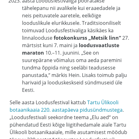
aasta Loodusfestivaliga pööratakse
tähelepanu nii avalikele kui eraaedadele ja
neis peituvatele aaretele, eelkõige
looduslikule elurikkusele. Traditsiooniliselt
toimuvad Loodusfestivaliga käsikäes ka
linnalooduse
fotokonkurss „Metsik linn“
27.
märtsist kuni 7. maini ja
loodusvaatluste
maraton
10.–11. juunini. „See on
suurepärane võimalus oma aeda paremini
tundma õppida ning seeläbi teadusesse
panustada,“ märkis Hein. Lisaks toimub palju
harivaid ja looduskeskseid sündmuseid üle
Eesti.
Selle aasta Loodusfestival kattub
Tartu Ülikooli
botaanikaaia 220. aastapäeva pidusündmustega
.
„Loodusfestivali seekordne teema „Elu aed“ on
pühendatud Eesti kõige liigitihedamale aiale Tartu
Ülikooli botaanikaaiale, mille asutamisest möödub