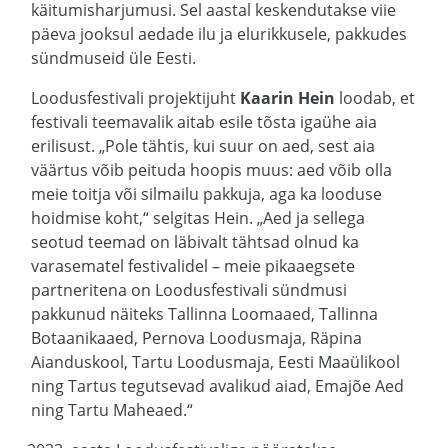
käitumisharjumusi. Sel aastal keskendutakse viie
päeva jooksul aedade ilu ja elurikkusele, pakkudes
sündmuseid üle Eesti.
Loodusfestivali projektijuht
Kaarin Hein
loodab, et
festivali teemavalik aitab esile tõsta igaühe aia
erilisust. „Pole tähtis, kui suur on aed, sest aia
väärtus võib peituda hoopis muus: aed võib olla
meie toitja või silmailu pakkuja, aga ka looduse
hoidmise koht,“ selgitas Hein. „Aed ja sellega
seotud teemad on läbivalt tähtsad olnud ka
varasematel festivalidel – meie pikaaegsete
partneritena on Loodusfestivali sündmusi
pakkunud näiteks Tallinna Loomaaed, Tallinna
Botaanikaaed, Pernova Loodusmaja, Räpina
Aianduskool, Tartu Loodusmaja, Eesti Maaülikool
ning Tartus tegutsevad avalikud aiad, Emajõe Aed
ning Tartu Maheaed.“