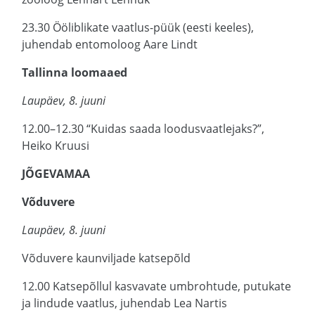
23.30 Ööliblikate vaatlus-püük (eesti keeles),
juhendab entomoloog Aare Lindt
Tallinna loomaaed
Laupäev, 8. juuni
12.00–12.30 “Kuidas saada loodusvaatlejaks?”,
Heiko Kruusi
JÕGEVAMAA
Võduvere
Laupäev, 8. juuni
Võduvere kaunviljade katsepõld
12.00 Katsepõllul kasvavate umbrohtude, putukate
ja lindude vaatlus, juhendab Lea Nartis