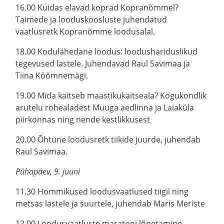
16.00 Kuidas elavad koprad Kopranõmmel?
Taimede ja looduskoosluste juhendatud
vaatlusretk Kopranõmme loodusalal.
18.00 Kodulähedane loodus: loodushariduslikud
tegevused lastele. Juhendavad Raul Savimaa ja
Tiina Köömnemägi.
19.00 Mida kaitseb maastikukaitseala? Kogukondlik
arutelu rohealadest Muuga aedlinna ja Laiaküla
piirkonnas ning nende kestlikkusest
20.00 Õhtune loodusretk tiikide juurde, juhendab
Raul Savimaa.
Pühapäev, 9. juuni
11.30 Hommikused loodusvaatlused tiigil ning
metsas lastele ja suurtele, juhendab Maris Meriste
12.00 Loodusvaatluste maratoni lõpetamine.