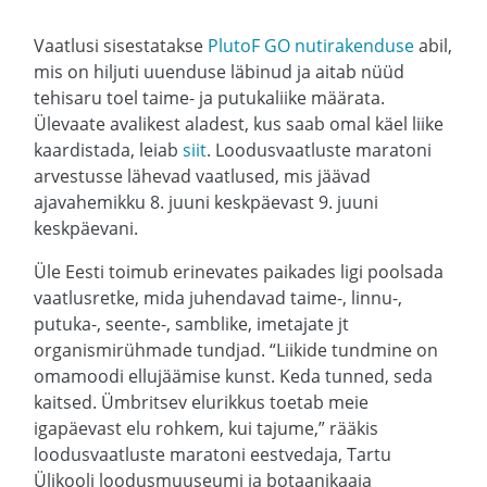
Vaatlusi sisestatakse
PlutoF GO nutirakenduse
abil,
mis on hiljuti uuenduse läbinud ja aitab nüüd
tehisaru toel taime- ja putukaliike määrata.
Ülevaate avalikest aladest, kus saab omal käel liike
kaardistada, leiab
siit
. Loodusvaatluste maratoni
arvestusse lähevad vaatlused, mis jäävad
ajavahemikku 8. juuni keskpäevast 9. juuni
keskpäevani.
Üle Eesti toimub erinevates paikades ligi poolsada
vaatlusretke, mida juhendavad taime-, linnu-,
putuka-, seente-, samblike, imetajate jt
organismirühmade tundjad. “Liikide tundmine on
omamoodi ellujäämise kunst. Keda tunned, seda
kaitsed. Ümbritsev elurikkus toetab meie
igapäevast elu rohkem, kui tajume,” rääkis
loodusvaatluste maratoni eestvedaja, Tartu
Ülikooli loodusmuuseumi ja botaanikaaia