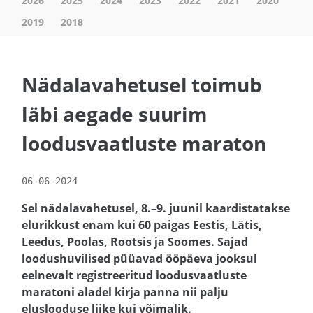
2026
2025
2024
2023
2022
2021
2020
2019
2018
Nädalavahetusel toimub
läbi aegade suurim
loodusvaatluste maraton
06-06-2024
Sel nädalavahetusel, 8.–9. juunil kaardistatakse
elurikkust enam kui 60 paigas Eestis, Lätis,
Leedus, Poolas, Rootsis ja Soomes. Sajad
loodushuvilised püüavad ööpäeva jooksul
eelnevalt registreeritud loodusvaatluste
maratoni aladel kirja panna nii palju
eluslooduse liike kui võimalik.