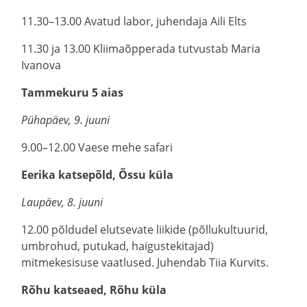
11.30–13.00 Avatud labor, juhendaja Aili Elts
11.30 ja 13.00 Kliimaõpperada tutvustab Maria
Ivanova
Tammekuru 5 aias
Pühapäev, 9. juuni
9.00–12.00 Vaese mehe safari
Eerika katsepõld, Õssu küla
Laupäev, 8. juuni
12.00 põldudel elutsevate liikide (põllukultuurid,
umbrohud, putukad, haigustekitajad)
mitmekesisuse vaatlused. Juhendab Tiia Kurvits.
Rõhu katseaed, Rõhu küla