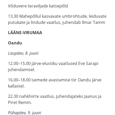
Võduvere teraviljade katsepõld
13.30 Mahepõllul kasvavate umbrohtude, leiduvate
putukate ja lindude vaatlus, juhendab Ilmar Tamm
LÄÄNE-VIRUMAA
Oandu
Laupäev, 8. juuni
12.00–15.00 järve-elustiku vaatlused Eve Sarapi
juhendamisel.
16.00–18.00 taimede avastamise tiir Oandu järve
kallastel.
22.30 nahkhiirte vaatlus, juhendajateks Jaanus ja
Piret Remm.
Pühapäev, 9. juuni