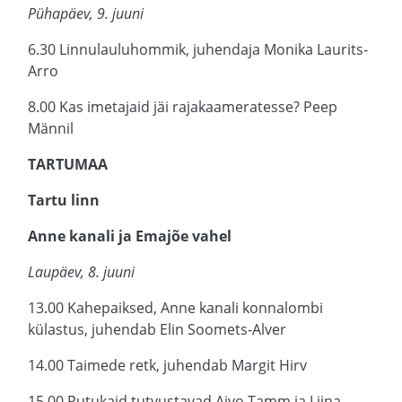
Pühapäev, 9. juuni
6.30 Linnulauluhommik, juhendaja Monika Laurits-
Arro
8.00 Kas imetajaid jäi rajakaameratesse? Peep
Männil
TARTUMAA
Tartu linn
Anne kanali ja Emajõe vahel
Laupäev, 8. juuni
13.00 Kahepaiksed, Anne kanali konnalombi
külastus, juhendab Elin Soomets-Alver
14.00 Taimede retk, juhendab Margit Hirv
15.00 Putukaid tutvustavad Aivo Tamm ja Liina