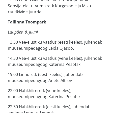
Soovijatele tutvumisretk Kurgesoole ja Miku
raudkivide juurde.
Tallinna Toompark
Laupäev, 8. juuni
13.30 Vee-elustiku vaatlus (eesti keeles), juhendab
muuseumipedagoog Leida Ojasoo.
14.30 Vee-elustiku vaatlus (vene keeles), juhendab
muuseumipedagoog Katerina Pesotski
19.00 Linnuretk (eesti keeles), juhendab
muuseumipedagoog Anete Altrov
22.00 Nahkhiireretk (vene keeles),
muuseumipedagoog Katerina Pesotski
22.30 Nahkhiireretk (eesti keeles), juhendab
zooloog Lennart Lennuk