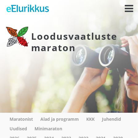
Loodusvaatluste
maraton
Maratonist
Alad ja programm
KKK
Juhendid
Uudised
Minimaraton