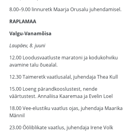
8.00–9.00 linnuretk Maarja Orusalu juhendamisel.
RAPLAMAA
Valgu-Vanamõisa
Laupäev, 8. juuni
12.00 Loodusvaatluste maratoni ja kodukohviku
avamine talu õuealal.
12.30 Taimeretk vaatlusalal, juhendaja Thea Kull
15.00 Loeng pärandkooslustest, nende
väärtustest. Annaliisa Kaaremaa ja Evelin Loel
18.00 Vee-elustiku vaatlus ojas, juhendaja Maarika
Männil
23.00 Ööliblikate vaatlus, juhendaja Irene Volk