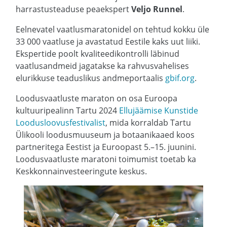
harrastusteaduse peaekspert
Veljo Runnel
.
Eelnevatel vaatlusmaratonidel on tehtud kokku üle
33 000 vaatluse ja avastatud Eestile kaks uut liiki.
Ekspertide poolt kvaliteedikontrolli läbinud
vaatlusandmeid jagatakse ka rahvusvahelises
elurikkuse teaduslikus andmeportaalis
gbif.org
.
Loodusvaatluste maraton on osa Euroopa
kultuuripealinn Tartu 2024
Ellujäämise Kunstide
Loodusloovusfestivalist
, mida korraldab Tartu
Ülikooli loodusmuuseum ja botaanikaaed koos
partneritega Eestist ja Euroopast 5.–15. juunini.
Loodusvaatluste maratoni toimumist toetab ka
Keskkonnainvesteeringute keskus.