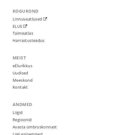
KOGUKOND
Linnuvaatlused
ELUS
Taimeatlas
Harrastusteadus
MEIST
eElurikkus
Uudised
Meeskond
Kontakt
ANDMED
Liigid
Regioonid
Avasta ümbruskonnast
Liigi esinemised