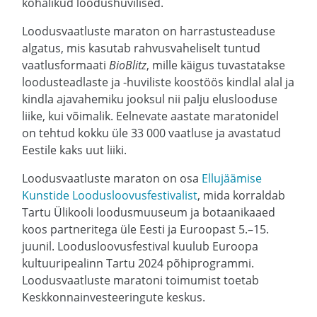
kohalikud loodushuvilised.
Loodusvaatluste maraton on harrastusteaduse
algatus, mis kasutab rahvusvaheliselt tuntud
vaatlusformaati
BioBlitz
, mille käigus tuvastatakse
loodusteadlaste ja -huviliste koostöös kindlal alal ja
kindla ajavahemiku jooksul nii palju eluslooduse
liike, kui võimalik. Eelnevate aastate maratonidel
on tehtud kokku üle 33 000 vaatluse ja avastatud
Eestile kaks uut liiki.
Loodusvaatluste maraton on osa
Ellujäämise
Kunstide Loodusloovusfestivalist
, mida korraldab
Tartu Ülikooli loodusmuuseum ja botaanikaaed
koos partneritega üle Eesti ja Euroopast 5.–15.
juunil. Loodusloovusfestival kuulub Euroopa
kultuuripealinn Tartu 2024 põhiprogrammi.
Loodusvaatluste maratoni toimumist toetab
Keskkonnainvesteeringute keskus.