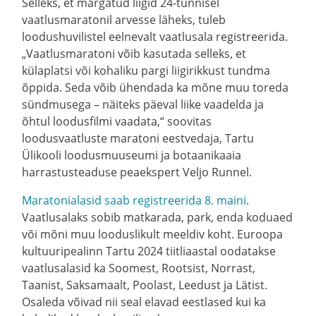
Selleks, et märgatud liigid 24-tunnisel
vaatlusmaratonil arvesse läheks, tuleb
loodushuvilistel eelnevalt vaatlusala registreerida.
„Vaatlusmaratoni võib kasutada selleks, et
külaplatsi või kohaliku pargi liigirikkust tundma
õppida. Seda võib ühendada ka mõne muu toreda
sündmusega – näiteks päeval liike vaadelda ja
õhtul loodusfilmi vaadata,“ soovitas
loodusvaatluste maratoni eestvedaja, Tartu
Ülikooli loodusmuuseumi ja botaanikaaia
harrastusteaduse peaekspert Veljo Runnel.
Maratonialasid saab registreerida 8. maini
.
Vaatlusalaks sobib matkarada, park, enda koduaed
või mõni muu looduslikult meeldiv koht. Euroopa
kultuuripealinn Tartu 2024 tiitliaastal oodatakse
vaatlusalasid ka Soomest, Rootsist, Norrast,
Taanist, Saksamaalt, Poolast, Leedust ja Lätist.
Osaleda võivad nii seal elavad eestlased kui ka