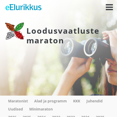
Loodusvaatluste
maraton
Maratonist
Alad ja programm
KKK
Juhendid
Uudised
Minimaraton