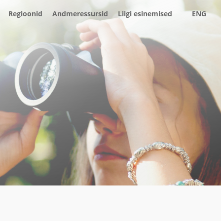
Regioonid
Andmeressursid
Liigi esinemised
ENG