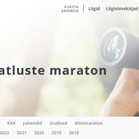
AVASTA
Liigid
Liiginimekirjad
ANDMEID
atluste maraton
KKK
Juhendid
Uudised
Minimaraton
2022
2021
2020
2019
2018