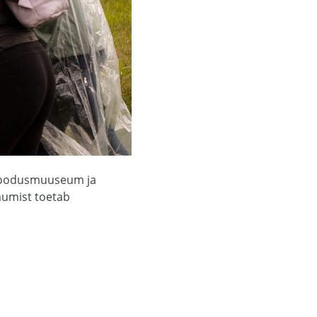
i loodusmuuseum ja
imumist toetab