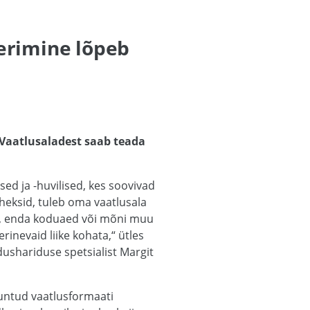
erimine lõpeb
 Vaatlusaladest saab teada
d ja -huvilised, kes soovivad
äheksid, tuleb oma vaatlusala
rk, enda koduaed või mõni muu
inevaid liike kohata,“ ütles
ushariduse spetsialist Margit
untud vaatlusformaati