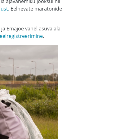
ndla ajavahemiku jooksul nii
dust
. Eelnevate maratonide
 ja Emajõe vahel asuva ala
eelregistreerimine
.