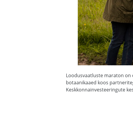
Loodusvaatluste maraton on o
botaanikaaed koos partneriteg
Keskkonnainvesteeringute ke