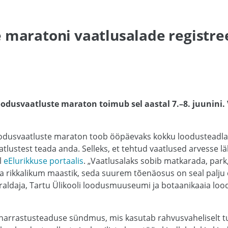
 maratoni vaatlusalade registre
odusvaatluste maraton toimub sel aastal 7.–8. juunini.
dusvaatluste maraton toob ööpäevaks kokku loodusteadlase
tlustest teada anda. Selleks, et tehtud vaatlused arvesse l
l
eElurikkuse portaalis
. „Vaatlusalaks sobib matkarada, pa
a rikkalikum maastik, seda suurem tõenäosus on seal palju er
aldaja, Tartu Ülikooli loodusmuuseumi ja botaanikaaia lood
arrastusteaduse sündmus, mis kasutab rahvusvaheliselt t