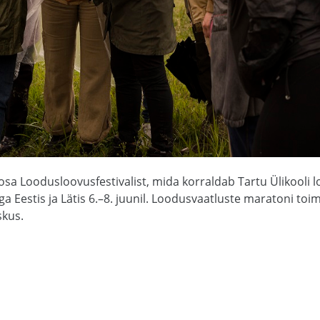
sa Loodusloovusfestivalist, mida korraldab Tartu Ülikool
a Eestis ja Lätis 6.–8. juunil. Loodusvaatluste maratoni to
skus.