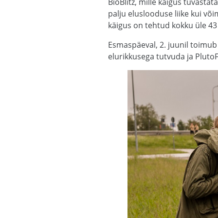
BioBlitz, mille käigus tuvastat
palju eluslooduse liike kui võ
käigus on tehtud kokku üle 43 0
Esmaspäeval, 2. juunil toimub
elurikkusega tutvuda ja Pluto