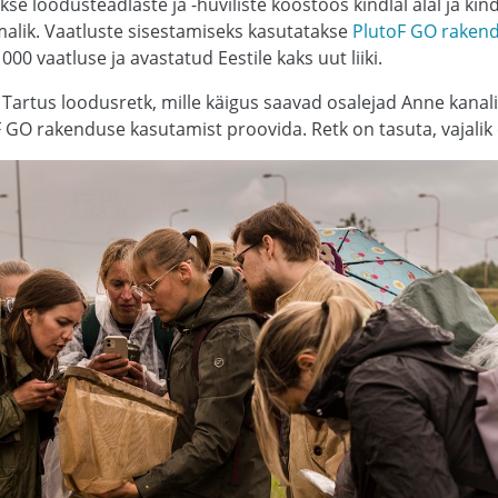
akse loodusteadlaste ja -huviliste koostöös kindlal alal ja ki
imalik. Vaatluste sisestamiseks kasutatakse
PlutoF GO raken
00 vaatluse ja avastatud Eestile kaks uut liiki.
 Tartus loodusretk, mille käigus saavad osalejad Anne kanali
F GO rakenduse kasutamist proovida. Retk on tasuta, vajalik